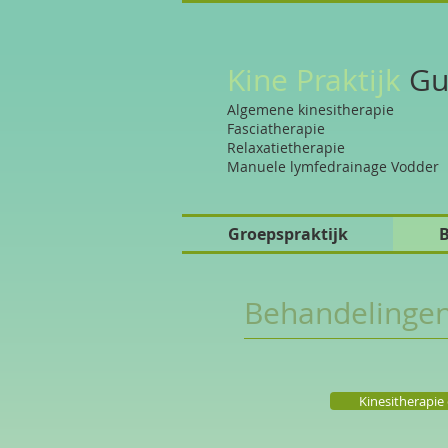
Kine Praktijk
Gu
Algemene kinesitherapie
Fasciatherapie
Relaxatietherapie
Manuele lymfedrainage Vodder
Groepspraktijk
B
Behandelinge
Kinesitherapie 