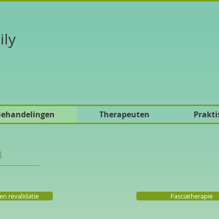
ily
ehandelingen
Therapeuten
Prakti
n
en revalidatie
Fasciatherapie