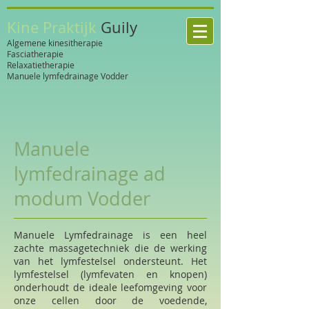
Kine Praktijk
Guily
Algemene kinesitherapie
Fasciatherapie
Relaxatietherapie
Manuele lymfedrainage Vodder
Manuele
lymfedrainage ad
modum Vodder
Manuele Lymfedrainage is een heel
zachte massagetechniek die de werking
van het lymfestelsel ondersteunt. Het
lymfestelsel (lymfevaten en knopen)
onderhoudt de ideale leefomgeving voor
onze cellen door de voedende,