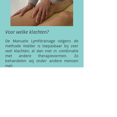
Voor welke klachten?
De Manuele Lymfdrainage volgens de
methode Vodder is toepasbaar bij zeer
veel klachten, al dan niet in combinatie
met andere therapievormen. Zo
behandelen wij onder andere mensen
met:
Zwellingen na een ongeval of na een
operatie.
Oedemen door een verminderd
functioneren van de bloed-en lymfevaten
Verstuikingen
Bloeduitstortingen
Spierpijnen en spierletsels
Migraine
Klachten als gevolg van