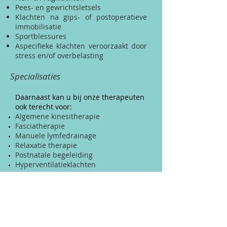
Pees- en gewrichtsletsels
Klachten na gips- of postoperatieve
immobilisatie
Sportblessures
Aspecifieke klachten veroorzaakt door
stress en/of overbelasting
Specialisaties
Daarnaast kan u bij onze therapeuten
ook terecht voo​r:
Algemene kinesitherapie
Fasciatherapie
Manuele lymfedrainage
Relaxatie therapie
Postnatale begeleiding
Hyperventilatieklachten
Postoperatieve revalidatie