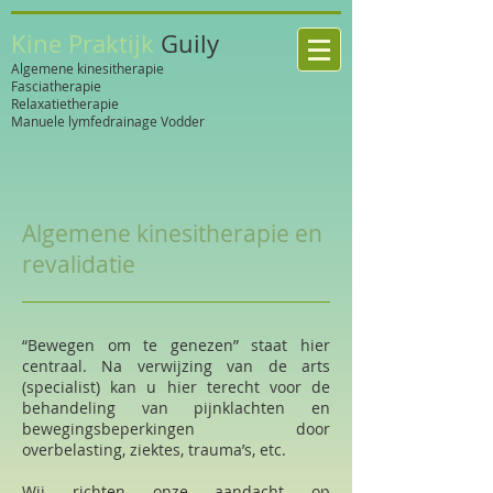
Kine Praktijk
Guily
Algemene kinesitherapie
Fasciatherapie
Relaxatietherapie
Manuele lymfedrainage Vodder
Algemene kinesitherapie en
revalidatie
“Bewegen om te genezen” staat hier
centraal. Na verwijzing van de arts
(specialist) kan u hier terecht voor de
behandeling van pijnklachten en
bewegingsbeperkingen door
overbelasting, ziektes, trauma’s, etc.
Wij richten onze aandacht op