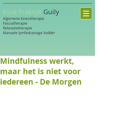
Kine Praktijk
Guily
Algemene kinesitherapie
Fasciatherapie
Relaxatietherapie
Manuele lymfedrainage Vodder
Mindfulness werkt,
maar het is niet voor
iedereen - De Morgen